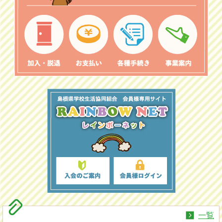
ル
ド
カ
ー
ド
（四
国
し
ん
き
ん
カ
ー
ド）
入
会
受
付
オ
ン
ラ
イ
ン
化
の
お
一覧