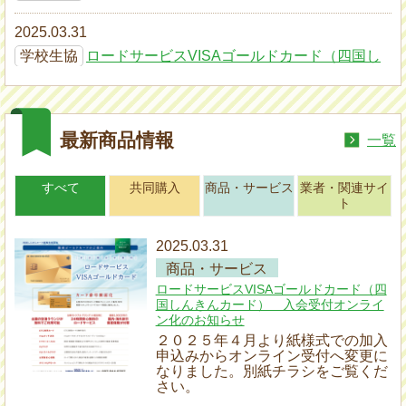
2025.03.31
学校生協
ロードサービスVISAゴールドカード（四国し
んきんカード） 入会受付オンライン化のお知らせ
2024.01.26
最新商品情報
一覧
学校生協
組合員番号８桁化について（お知らせ）
2022.08.22
すべて
共同購入
商品・サービス
業者・関連サイ
ト
学校生協
WEB利用明細
2025.03.31
2020.07.27
商品・サービス
学校生協
除菌消臭リバティシュシュ 新型コロナウィル
ロードサービスVISAゴールドカード（四
スの不活化効果試験についてお知らせしております
国しんきんカード） 入会受付オンライ
ン化のお知らせ
2020.07.20
２０２５年４月より紙様式での加入
申込みからオンライン受付へ変更に
学校生協
2020年4月1日から改正民法が施行となります
なりました。別紙チラシをご覧くだ
※必ずご確認下さい
さい。