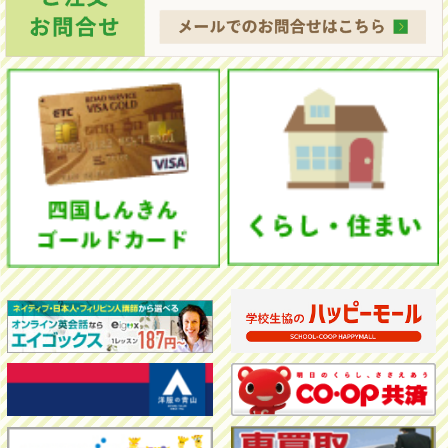
ラ
イ
ン
受
付
へ
変
更
に
な
り
ま
し
た。
別
紙
チ
ラ
シ
を
ご
覧
く
だ
さ
い。