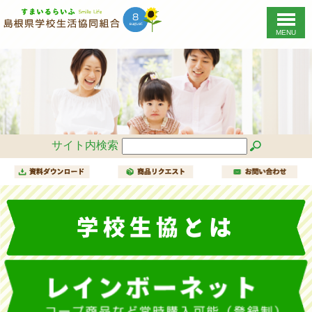
MENU
このページの本文へ
島
根
県
学
校
生
協
す
サイト内検索
ま
い
る
ら
い
ふ