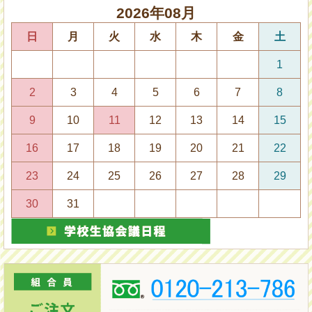
知
2026年08月
ら
せ
日
月
火
水
木
金
土
２
０
２
1
５
年
2
3
4
5
6
7
8
４
月
9
10
11
12
13
14
15
よ
り
紙
16
17
18
19
20
21
22
様
式
23
24
25
26
27
28
29
で
の
30
31
加
入
申
込
み
か
ら
オ
ン