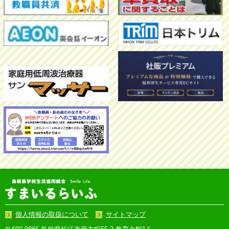
2026.07.03
商品・サービス
「WEB
ア
ン
ケ
ー
ト」
へ
の
ご
協
力
の
お
願
い
み
な
さ
ま
の
個人情報の取扱について
サイトマップ
声
を