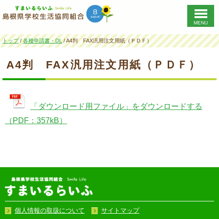
MENU
このページの本文へ
現
トップ
/
各種申請書・DL
/
A4判 FAX汎用注文用紙（ＰＤＦ）
在
の
A4判 FAX汎用注文用紙（ＰＤＦ）
位
置：
「ダウンロード用ファイル」をダウンロードする
（PDF：357kB）
個人情報の取扱について
サイトマップ