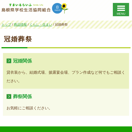
MENU
このページの本文へ
現
トップ
/
商品情報
/
くらし・住まい
/
冠婚葬祭
在
の
冠婚葬祭
位
置：
冠婚関係
貸衣装から、結婚式場、披露宴会場、プラン作成など何でもご相談く
ださい。
葬祭関係
お気軽にご相談ください。